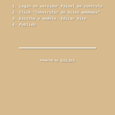
Login no servidor Painel de controlo
Click "Construtor de Sites WebHaus"
Escolha o modelo. Editar Site
Publish
Powered by
Site.pro